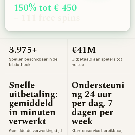
150% tot € 450
+ 111 free spins
3.975+
€41M
Spellen beschikbaar in de
Uitbetaald aan spelers tot
bibliotheek
nu toe
Snelle
Ondersteuni
uitbetaling:
ng 24 uur
gemiddeld
per dag, 7
in minuten
dagen per
verwerkt
week
Gemiddelde verwerkingstijd
Klantenservice bereikbaar,