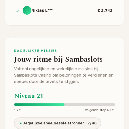
5
Niklas L***
€ 2.742
DAGELIJKSE MISSIES
Jouw ritme bij Sambaslots
Voltooi dagelijkse en wekelijkse missies bij
Sambaslots Casino om beloningen te verdienen en
soepel door de levels te stijgen.
Niveau 21
1.771
Volgende stap 4.171
Dagelijkse speelsessie afronden · 7/46