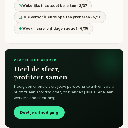
Wekelijks inzetdoel bereiken · 3/37
Drie verschillende spellen proberen · 5/16
Weekmissie: vijf dagen actief · 6/35
VERTEL HET VERDER
Deel de sfeer,
profiteer samen
Nodig een vriend uit via jouw persoonlijke link en zodra
hij of zij een storting doet, ontvangen jullie allebei een
welverdiende beloning.
Deel je uitnodiging