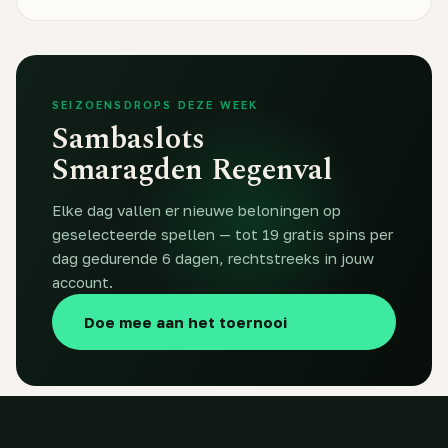
SEIZOENSDROPS DEZE WEEK
Sambaslots
Smaragden Regenval
Elke dag vallen er nieuwe beloningen op
geselecteerde spellen — tot 19 gratis spins per
dag gedurende 6 dagen, rechtstreeks in jouw
account.
Doe mee aan het toernooi