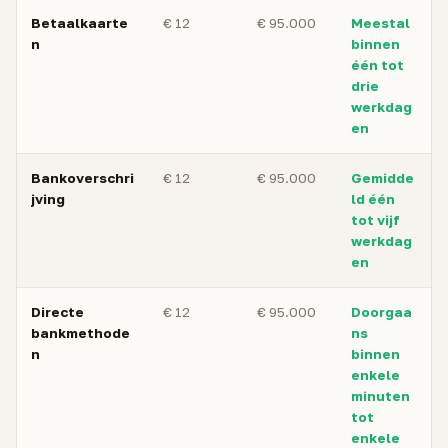
Betaalkaarte
€ 12
€ 95.000
Meestal
n
binnen
één tot
drie
werkdag
en
Bankoverschri
€ 12
€ 95.000
Gemidde
jving
ld één
tot vijf
werkdag
en
Directe
€ 12
€ 95.000
Doorgaa
bankmethode
ns
n
binnen
enkele
minuten
tot
enkele