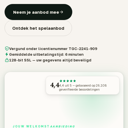
Neem je aanbod mee
Ontdek het spelaanbod
Vergund onder licentienummer TGC-2241-909
Gemiddelde uitbetalingstijd: 6 minuten
128-bit SSL — uw gegevens altijd beveiligd
4,4
4,4 uit 5 — gebaseerd op 26.108
geverifieerde beoordelingen
JOUW WELKOMST
AANBIEDING