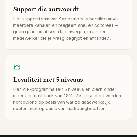
Support die antwoordt
Het supportteam van Sambaslots is bereikbaar via
meerdere kanalen en reageert snel en concreet —
geen geautomatiseerde omwegen, maar een
medewerker die je vraag begrijpt en afhandelt.
Loyaliteit met 5 niveaus
Het VIP-programma telt 5 niveaus en biedt onder
meer een cashback van 18%. Vaste spelers worden
herbeloond op basis van wat ze daadwerkelijk
spelen, niet op basis van marketingbeloften.