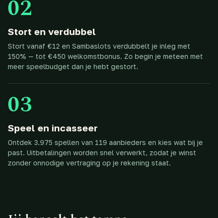
02
Stort en verdubbel
Stort vanaf €12 en Sambaslots verdubbelt je inleg met
150% — tot €450 welkomstbonus. Zo begin je meteen met
meer speelbudget dan je hebt gestort.
03
Speel en incasseer
Ontdek 3.975 spellen van 119 aanbieders en kies wat bij je
past. Uitbetalingen worden snel verwerkt, zodat je winst
zonder onnodige vertraging op je rekening staat.