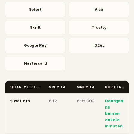
Sofort
Visa
Skrill
Trustly
Google Pay
iDEAL
Mastercard
BETAALMETHODE
MINIMUM
MAXIMUM
UITBETALINGSTIJD
E-wallets
€ 12
€ 95.000
Doorgaa
ns
binnen
enkele
minuten