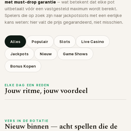
met must-drop garantie
— wat betekent dat elke pot
uitbetaalt vóór een vastgesteld maximum wordt bereikt.
Spelers die op zoek zijn naar jackpotslots met een eerlijke
kans weten: hier valt de prijs gegarandeerd, niet misschien.
Alles
Populair
Slots
Live Casino
Jackpots
Nieuw
Game Shows
Bonus Kopen
ELKE DAG EEN REDEN
Jouw ritme, jouw voordeel
VERS IN DE ROTATIE
Nieuw binnen — acht spellen die de